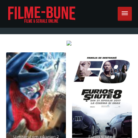
Uimitorul om-păianjen 2
Furios și iute 8