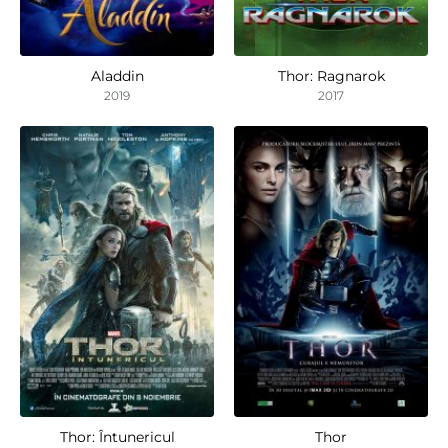
Aladdin
Thor: Ragnarok
2019
2017
Thor: Întunericul
Thor