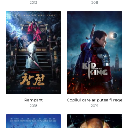
2013
2011
Rampant
Copilul care ar putea fi rege
2018
2019