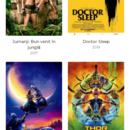
Jumanji: Bun venit în
Doctor Sleep
junglă
2019
2017