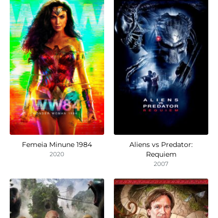
Femeia Minune 1984
Aliens vs Predator:
Requiem
2020
2007