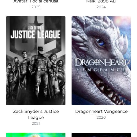
Avatar: Foc și cenușă
Kalki 2898 AD
2025
2024
Zack Snyder’s Justice
Dragonheart Vengeance
League
2020
2021