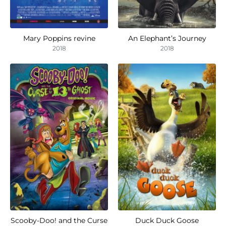
Mary Poppins revine
An Elephant’s Journey
2018
2018
Scooby-Doo! and the Curse
Duck Duck Goose