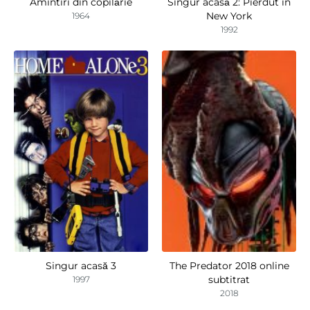
Amintiri din copilărie
Singur acasă 2: Pierdut în
New York
1964
1992
Singur acasă 3
The Predator 2018 online
subtitrat
1997
2018