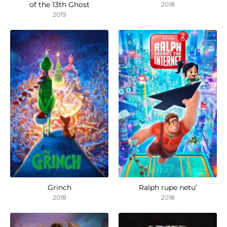
of the 13th Ghost
2018
2019
Grinch
Ralph rupe netu’
2018
2018