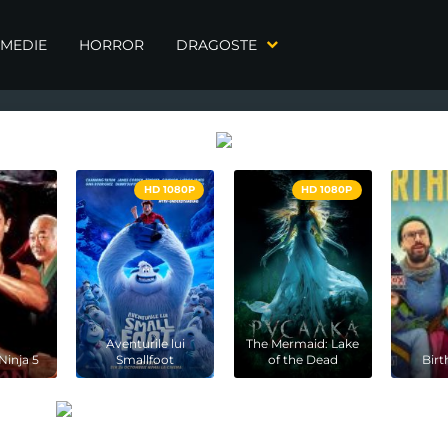
MEDIE
HORROR
DRAGOSTE
HD 1080P
HD 1080P
Aventurile lui
The Mermaid: Lake
Ninja 5
Smallfoot
of the Dead
Bir