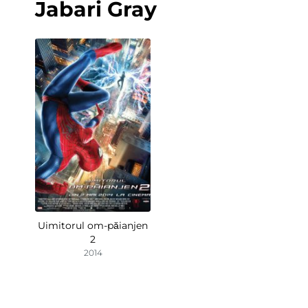
Jabari Gray
Uimitorul om-păianjen
2
2014