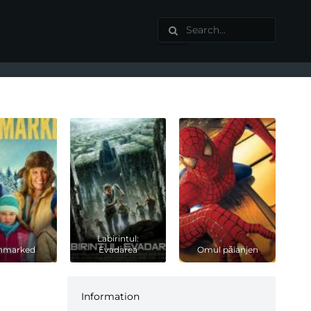
Labirintul:
thmarked
Evadarea
Omul păianjen
Information