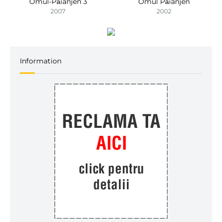
Omul-Păianjen 3
Omul Păianjen
2007
2002
Information