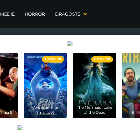
MEDIE
HORROR
DRAGOSTE
HD 1080P
HD 1080P
Aventurile lui
The Mermaid: Lake
Ninja 5
Smallfoot
of the Dead
Bir