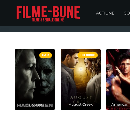
ACTIUNE
CO
CAM
HD 1080P
Halloween
August Creek
American 