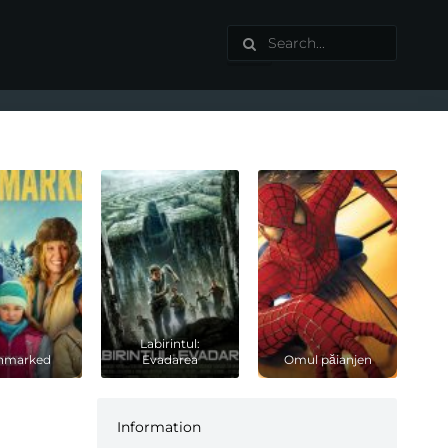
Labirintul:
thmarked
Evadarea
Omul păianjen
Information