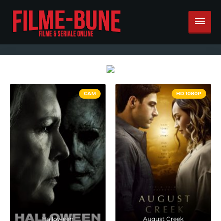
CAM
HD 1080P
Halloween
August Creek