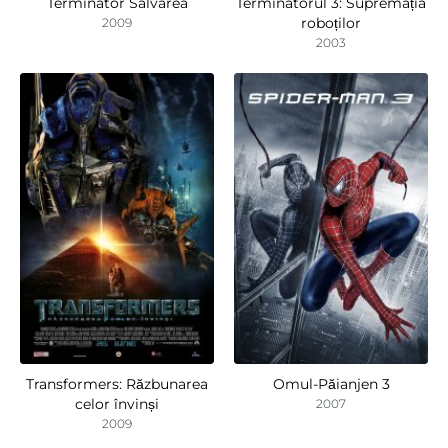
Terminator Salvarea
Terminatorul 3: Supremația
roboților
2009
2003
Transformers: Răzbunarea
Omul-Păianjen 3
celor învinși
2007
2009