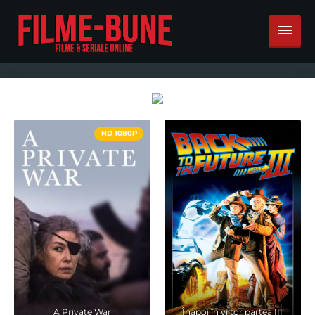
HD 1080P
A Private War
Înapoi în viitor partea III