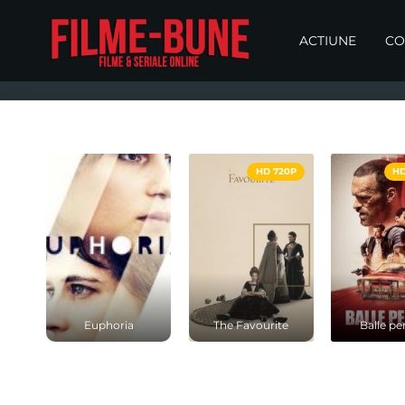
ACTIUNE
CO
HD 720P
HD
Euphoria
The Favourite
Balle pe