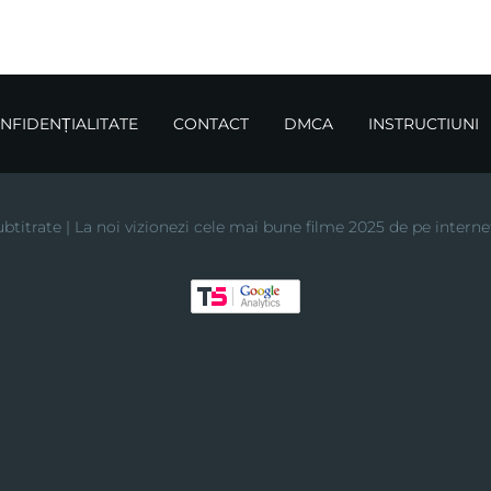
ONFIDENȚIALITATE
CONTACT
DMCA
INSTRUCTIUNI
btitrate | La noi vizionezi cele mai bune filme 2025 de pe interne