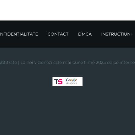
ONFIDENȚIALITATE
CONTACT
DMCA
INSTRUCTIUNI
btitrate | La noi vizionezi cele mai bune filme 2025 de pe interne