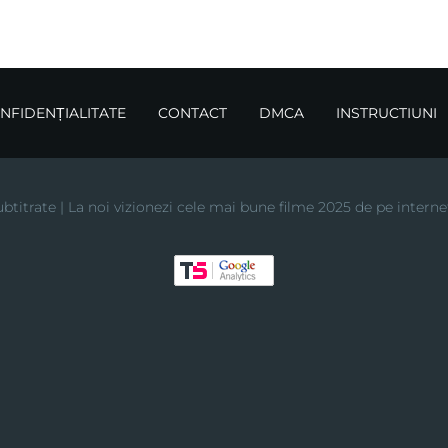
ONFIDENȚIALITATE
CONTACT
DMCA
INSTRUCTIUNI
btitrate | La noi vizionezi cele mai bune filme 2025 de pe interne