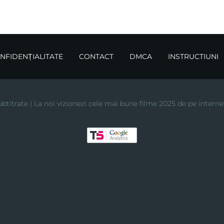
ONFIDENȚIALITATE
CONTACT
DMCA
INSTRUCTIUNI
btitrate | La noi vizionezi cele mai bune filme 2025 de pe interne