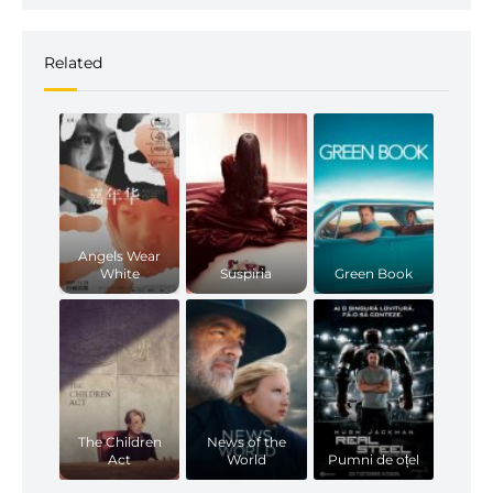
Related
Angels Wear
White
Suspiria
Green Book
The Children
News of the
Act
World
Pumni de oțel