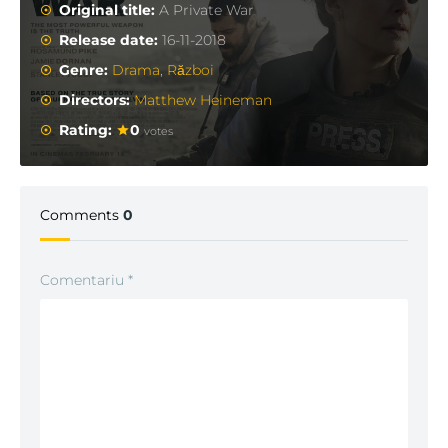
Original title:
A Private War
Release date:
16-11-2018
Genre:
Drama
,
Război
Directors:
Matthew Heineman
Rating:
0
votes
Comments
0
Comentariu
*