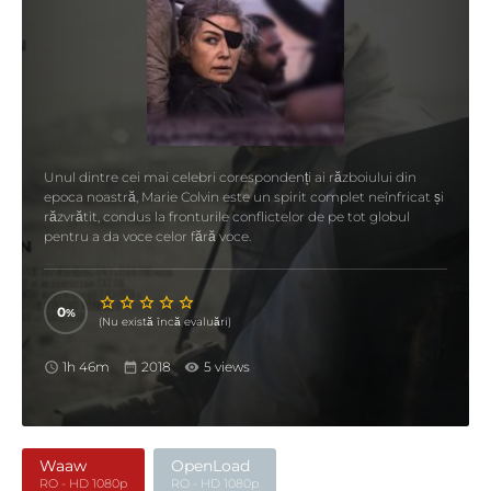
Unul dintre cei mai celebri corespondenți ai războiului din
epoca noastră, Marie Colvin este un spirit complet neînfricat și
răzvrătit, condus la fronturile conflictelor de pe tot globul
pentru a da voce celor fără voce.
0
(Nu există încă evaluări)
1h 46m
2018
5 views
Waaw
OpenLoad
RO - HD 1080p
RO - HD 1080p