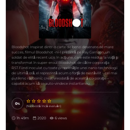
Bloodshot Inspirat dintr-o carte de benzi desenate de mare
succes,
filmul
Bloodshot -ni-l prezintă pe Ray Garrison, un
soldat de elită recent ucis în acţiune, care este readus la viaţă şi
transformat în super-eroul
Bloodshot
, de către corporaţia
RST.Fiind inoculat cu toate proprietăţile unei nano-technologii
de ultimă oră, el reprezintă acum o forţă de nestăvilit – cel mai
puternic războinic creat vreodată de această corporaţie –
capabil acum să se auto-vindece instantaneu.
0
(Nu există încă evaluări)
1h 49m
2020
6 views