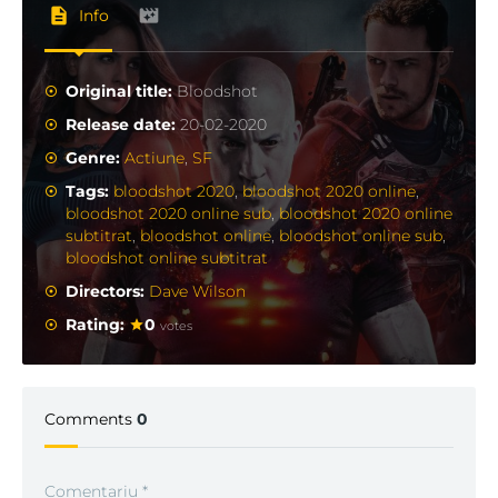
Info
Original title:
Bloodshot
Release date:
20-02-2020
Genre:
Actiune
,
SF
Tags:
bloodshot 2020
,
bloodshot 2020 online
,
bloodshot 2020 online sub
,
bloodshot 2020 online
subtitrat
,
bloodshot online
,
bloodshot online sub
,
bloodshot online subtitrat
Directors:
Dave Wilson
Rating:
0
votes
Comments
0
Comentariu
*