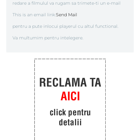
redare a filmulul va rugam sa trimete-ti un e-mail
This is an email link:
Send Mail
pentru a pute inlocui playerul cu altul functional.
Va multumim pentru intelegere.