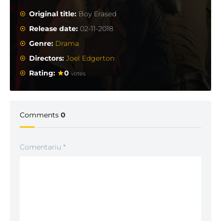
Original title:
Boy Erased
Release date:
02-11-2018
Genre:
Drama
Directors:
Joel Edgerton
Rating:
0
votes
Comments
0
Comentariu
*