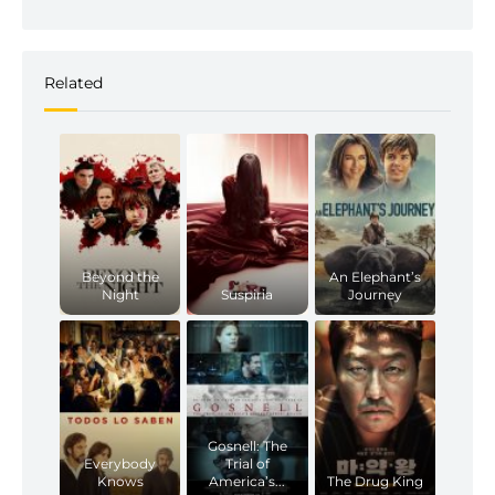
Related
Beyond the
An Elephant’s
Night
Suspiria
Journey
Gosnell: The
Everybody
Trial of
Knows
America’s...
The Drug King