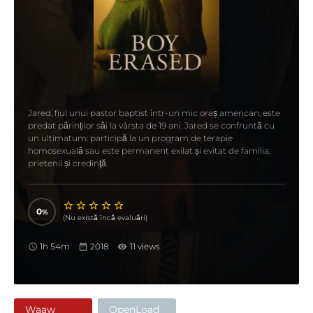
Jared, fiul unui pastor baptist într-un mic oraș american, este
predat părinților săi la vârsta de 19 ani. Jared se confruntă cu
un ultimatum: participă la un program de terapie
homosexuală sau este permanent exilat și evitat de familia,
prietenii și credinţă.
0
(Nu există încă evaluări)
1h 54m
2018
11 views
Waaw
OpenLoad