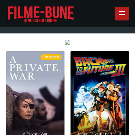
HD 1080P
A Private War
Înapoi în viitor partea III