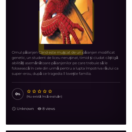
Omul păianjen Când este mușcat de un păianjen modificat
genetic, un student de liceu nerușinat, timid și ciudat câștigă
abilități asemănătoare păianjenilor pe care trebuie să le
folosească în cele din urmă pentru a lupta împotriva răului ca
super-erou, după ce tragedia îl lovește familia.
0
(Nu există încă evaluări)
Unknown
8 views