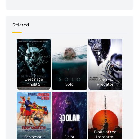
Related
Destinație
Alien vs.
finală 5
Solo
Predator
Blade of the
Salvamarii
Polar
Immortal