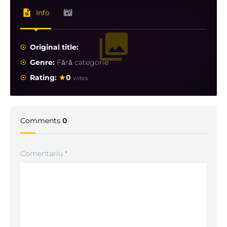
Info
Original title:
Genre:
Fără categorie
Rating:
0
votes
Comments
0
Comentariu
*