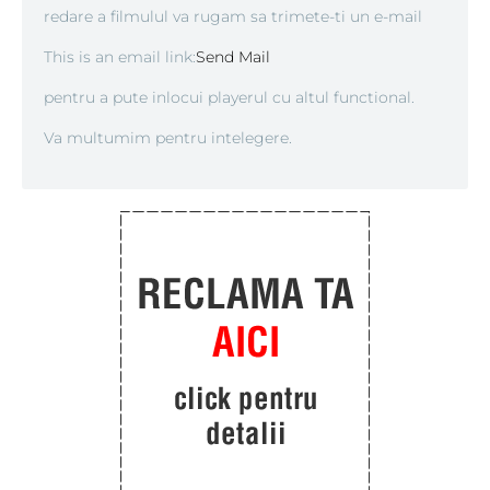
redare a filmulul va rugam sa trimete-ti un e-mail
This is an email link:
Send Mail
pentru a pute inlocui playerul cu altul functional.
Va multumim pentru intelegere.