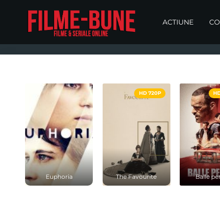
ACTIUNE
CO
HD 720P
HD
Euphoria
The Favourite
Balle pe