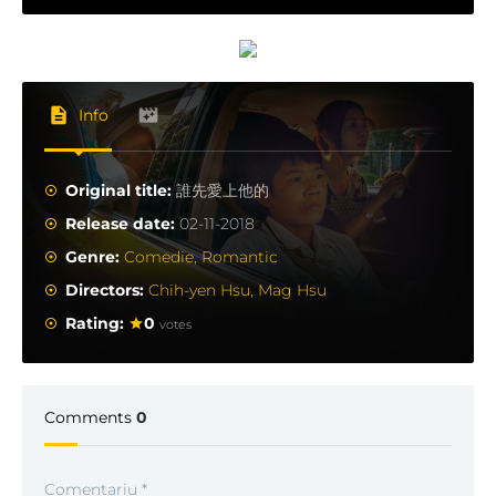
Info
Original title:
誰先愛上他的
Release date:
02-11-2018
Genre:
Comedie
,
Romantic
Directors:
Chih-yen Hsu
,
Mag Hsu
Rating:
0
votes
Comments
0
Comentariu
*