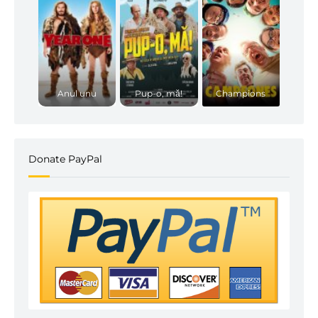
Anul unu
Pup-o, mă!
Champions
Donate PayPal