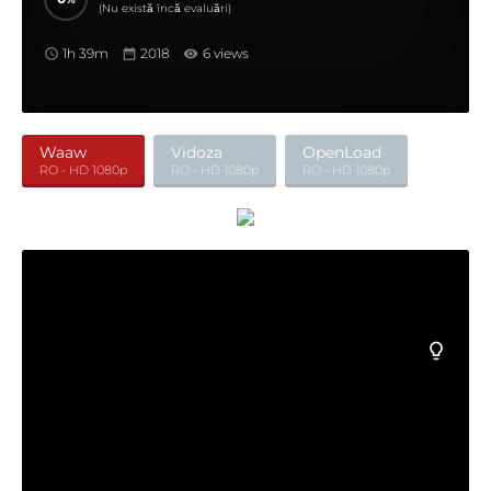
(Nu există încă evaluări)
1h 39m
2018
6 views
Waaw
Vidoza
OpenLoad
RO - HD 1080p
RO - HD 1080p
RO - HD 1080p