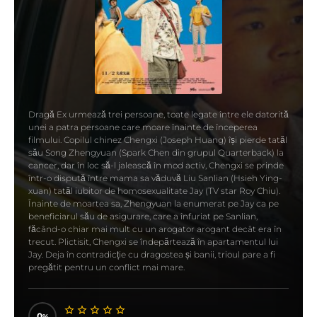
Dragă Ex urmează trei persoane, toate legate între ele datorită
unei a patra persoane care moare înainte de începerea
filmului. Copilul chinez Chengxi (Joseph Huang) își pierde tatăl
său Song Zhengyuan (Spark Chen din grupul Quarterback) la
cancer, dar în loc să-l jalească în mod activ, Chengxi se prinde
într-o dispută între mama sa văduvă Liu Sanlian (Hsieh Ying-
xuan) tatăl iubitor de homosexualitate Jay (TV star Roy Chiu).
Înainte de moartea sa, Zhengyuan la enumerat pe Jay ca pe
beneficiarul său de asigurare, care a înfuriat pe Sanlian,
făcând-o chiar mai mult cu un arogator arogant decât era în
trecut. Plictisit, Chengxi se îndepărtează în apartamentul lui
Jay. Deja în contradicție cu dragostea și banii, trioul pare a fi
pregătit pentru un conflict mai mare.
0