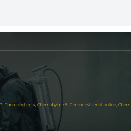
 3
,
Chernobyl ep 4
,
Chernobyl ep 5
,
Chernobyl serial online
,
Chern