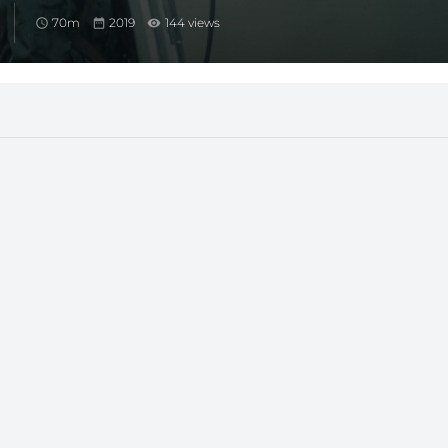
70m
2019
144 views