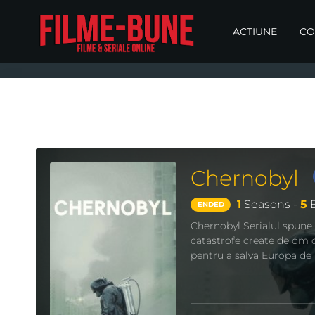
ACTIUNE
CO
Chernobyl
1
Seasons -
5
E
ENDED
Chernobyl Serialul spune 
catastrofe create de om di
pentru a salva Europa de