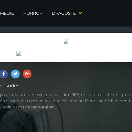
MEDIE
HORROR
DRAGOSTE
pisodes
povestea accidentului nuclear din 1986, una dintre cele mai groa
n istorie, și a oamenilor curajoși care au făcut sacrificii incredib
 un dezastru de neimaginat.