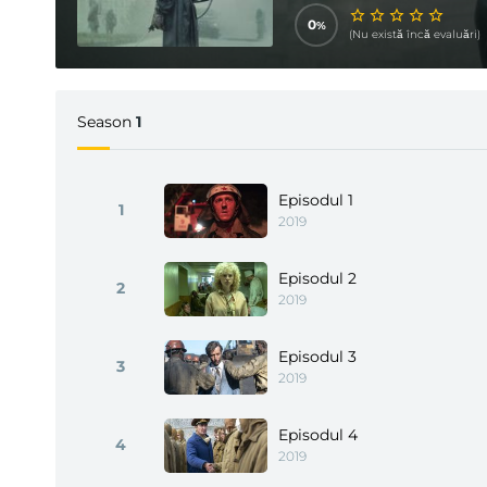
0
(Nu există încă evaluări)
Season
1
Episodul 1
1
2019
Episodul 2
2
2019
Episodul 3
3
2019
Episodul 4
4
2019