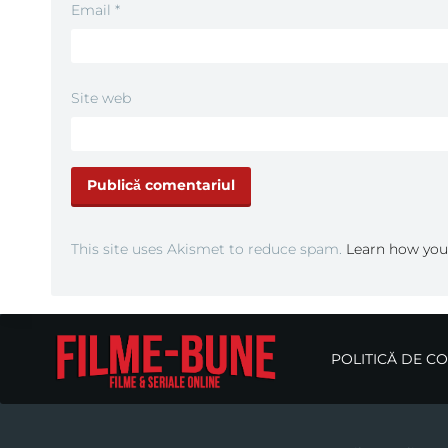
Email
*
Site web
This site uses Akismet to reduce spam.
Learn how you
POLITICĂ DE C