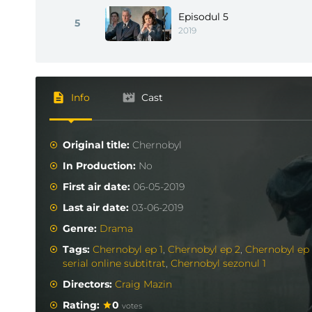
Episodul 5
5
2019
Info
Cast
Original title:
Chernobyl
In Production:
No
First air date:
06-05-2019
Last air date:
03-06-2019
Genre:
Drama
Tags:
Chernobyl ep 1
,
Chernobyl ep 2
,
Chernobyl ep
serial online subtitrat
,
Chernobyl sezonul 1
Directors:
Craig Mazin
Rating:
0
votes