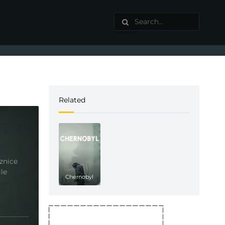
Related
znice
ile
Chernobyl