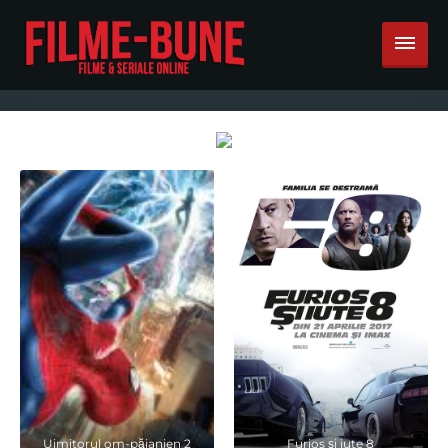
Uimitorul om-păianjen 2
Furios și iute 8