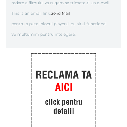
redare a filmulul va rugam sa trimete-ti un e-mail
This is an email link:
Send Mail
pentru a pute inlocui playerul cu altul functional.
Va multumim pentru intelegere.