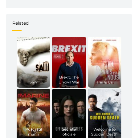
Related
Brexit: The
Saw
Uncivil War
aris Is Us
Pușcașul
Secrete
Welcome to
marin
oficiale
Sudden Death