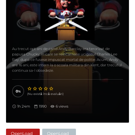
Au trecut opt ani de cand Andy Barclay era terorizat de
papusa Chucky, in care se reincarnase ucigasul Charles Lee
Ray, dupa ce fusese impuscat mortal de politie. Acum, Andy
are 16 ani, este intern la o scoala militara din Kent, dar trecutul
continua sa-l obsedeze.
0
(Nu există încă evaluări)
1h 24m
1990
6 views
OpenLoad
OpenLoad