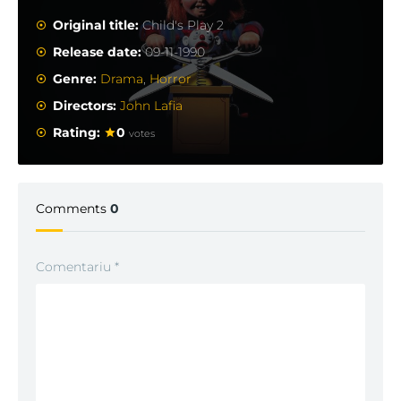
Original title:
Child's Play 2
Release date:
09-11-1990
Genre:
Drama
,
Horror
Directors:
John Lafia
Rating:
0
votes
Comments
0
Comentariu
*