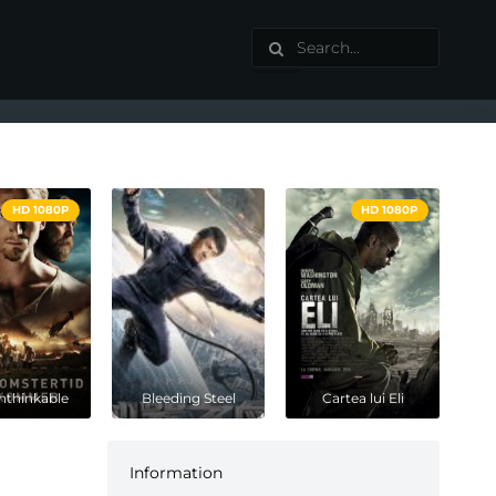
HD 1080P
HD 1080P
nthinkable
Bleeding Steel
Cartea lui Eli
Information