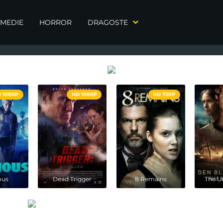
MEDIE
HORROR
DRAGOSTE
 1080P
HD 1080P
HD 720P
ous
Dead Trigger
8 Remains
The U