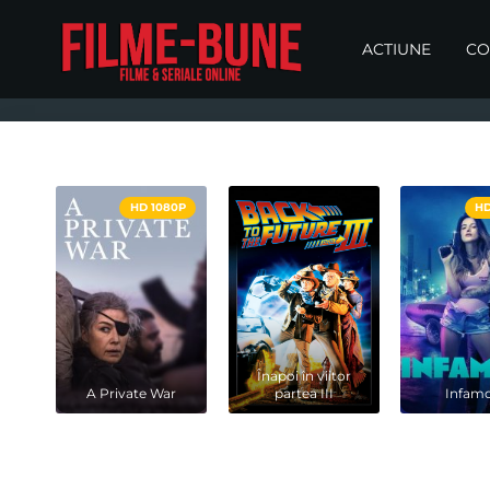
ACTIUNE
CO
HD 1080P
HD
Înapoi în viitor
A Private War
partea III
Infam