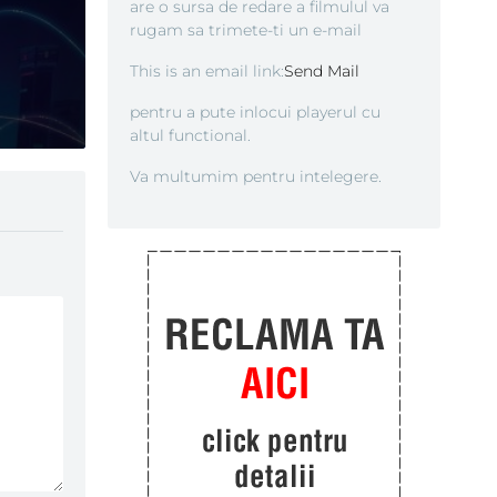
are o sursa de redare a filmulul va
rugam sa trimete-ti un e-mail
This is an email link:
Send Mail
pentru a pute inlocui playerul cu
altul functional.
Va multumim pentru intelegere.