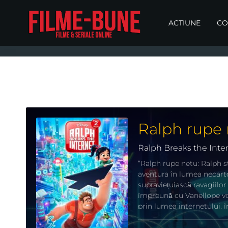
ACTIUNE
CO
Ralph rupe 
Ralph Breaks the Inte
“Ralph rupe netu: Ralph st
aventura în lumea necarto
supraviețuiască ravagiilo
împreună cu Vanellope vo
prin lumea internetului, 
al Vanellopei. Vârâți până
bazeze pe cetățenii intern