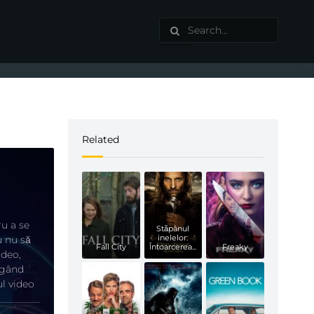
Related
ru a se
Stăpânul
inelelor:
u nu să
Fall City
Întoarcerea...
Freaky
ideo,
igând
ul video
g să se
e un