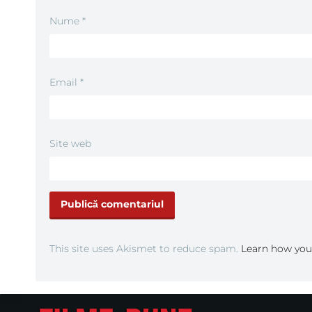
Nume
*
Email
*
Site web
This site uses Akismet to reduce spam.
Learn how you