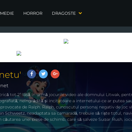
MEDIE
HORROR
DRAGOSTE
netu'
rnet
rică tot 2” lasă în urmă jocurile video ale domnului Litwak, pent
grafiată, neîngrădită și incitatoare a internetului-ce ar putea sa
r provocate de Ralph. Ralph, cunoscutul personaj negativ de joc v
n Schweetz, neadaptata sa camaradă, trebuie să riște totul, nav
în căutarea unei piese de schimb, care să salveze Sugar Rush, joc
 peste cap în situații pe care nu le înțeleg, Ralph și Vanellope ajun
etului – netățenii – ca să-i ajute să-și găsească drumul, inclusiv p