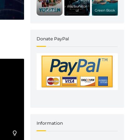
e-ului
Răzbunător
Yucatán
ul
Green Book
Donate PayPal
Information