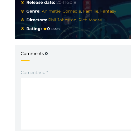
Release date:
20-11-2018
Genre:
Animatie
,
Comedie
,
Familie
,
Fantasy
Directors:
Phil Johnston
,
Rich Moore
Rating:
0
votes
Comments
0
Comentariu
*