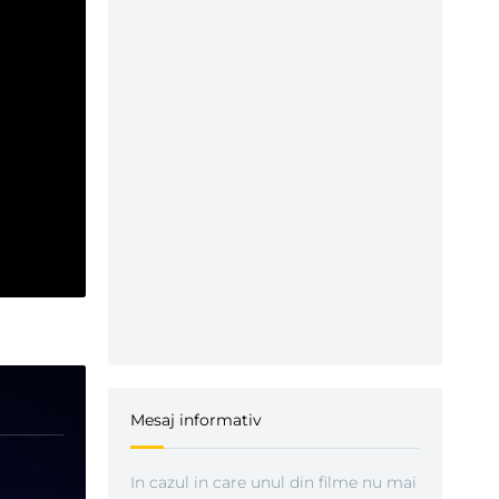
Mesaj informativ
In cazul in care unul din filme nu mai