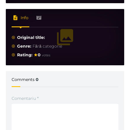
Info
Original title:
Genre:
Fără categorie
Rating:
0
votes
Comments
0
Comentariu
*