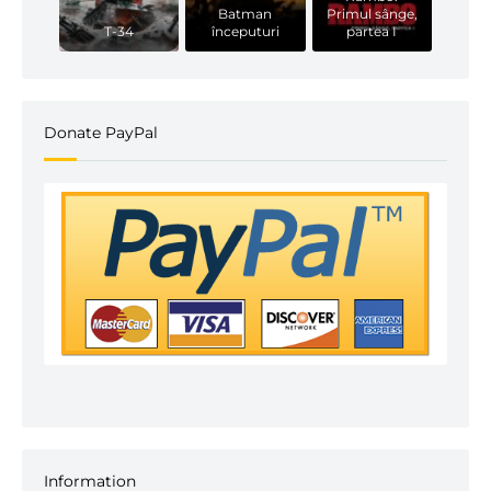
Batman
Primul sânge,
T-34
începuturi
partea I
Donate PayPal
Information