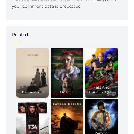
This site uses Akismet to reduce spam.
Learn how
your comment data is processed.
Related
Fast And
The Favourite
Unsane
Furious 9 (F9)
Rambo: