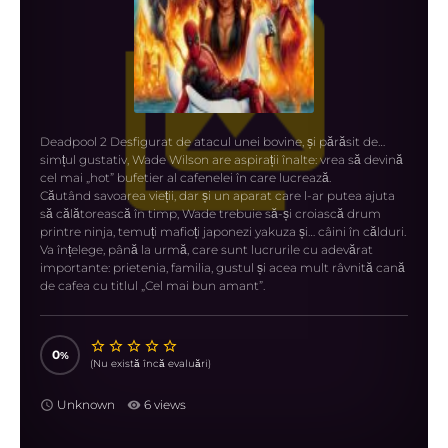
Deadpool 2 Desfigurat de atacul unei bovine, și părăsit de…
simțul gustativ, Wade Wilson are aspirații înalte: vrea să devină
cel mai „hot” bufetier al cafenelei în care lucrează.
Căutând savoarea vieții, dar și un aparat care l-ar putea ajuta
să călătorească în timp, Wade trebuie să-și croiască drum
printre ninja, temuți mafioți japonezi yakuza și… câini în călduri.
Va înțelege, până la urmă, care sunt lucrurile cu adevărat
importante: prietenia, familia, gustul și acea mult râvnită cană
de cafea cu titlul „Cel mai bun amant”.
0
(Nu există încă evaluări)
Unknown
6 views