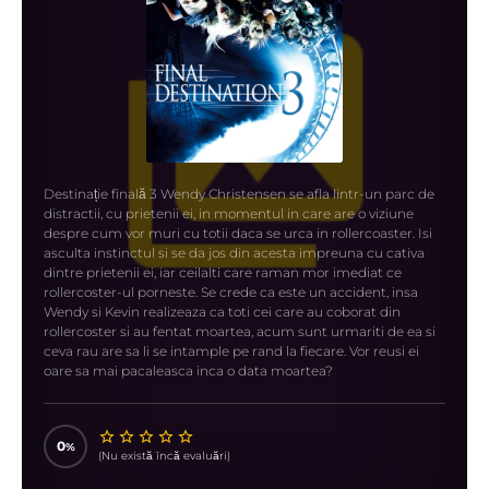
Destinație finală 3 Wendy Christensen se afla lintr-un parc de
distractii, cu prietenii ei, in momentul in care are o viziune
despre cum vor muri cu totii daca se urca in rollercoaster. Isi
asculta instinctul si se da jos din acesta impreuna cu cativa
dintre prietenii ei, iar ceilalti care raman mor imediat ce
rollercoster-ul porneste. Se crede ca este un accident, insa
Wendy si Kevin realizeaza ca toti cei care au coborat din
rollercoster si au fentat moartea, acum sunt urmariti de ea si
ceva rau are sa li se intample pe rand la fiecare. Vor reusi ei
oare sa mai pacaleasca inca o data moartea?
0
(Nu există încă evaluări)