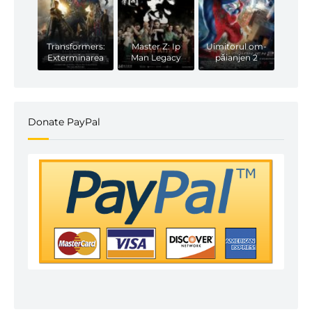
Transformers:
Master Z: Ip
Uimitorul om-
Exterminarea
Man Legacy
păianjen 2
Donate PayPal