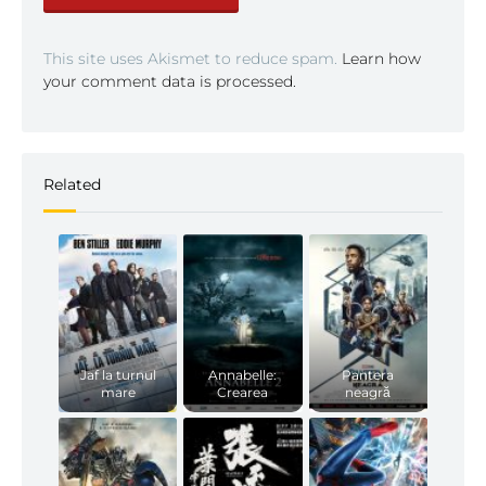
This site uses Akismet to reduce spam.
Learn how
your comment data is processed.
Related
Jaf la turnul
Annabelle:
Pantera
mare
Crearea
neagră