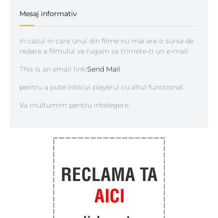
Mesaj informativ
In cazul in care unul din filme nu mai are o sursa de
redare a filmulul va rugam sa trimete-ti un e-mail
This is an email link:
Send Mail
pentru a pute inlocui playerul cu altul functional.
Va multumim pentru intelegere.