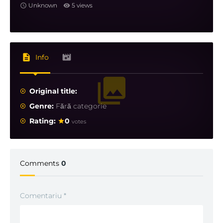
Unknown
5 views
Info
Original title:
Genre:
Fără categorie
Rating:
0
votes
Comments
0
Comentariu
*