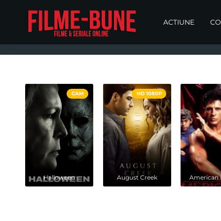
ACTIUNE
CO
CAM
HD 1080P
Halloween
August Creek
American 