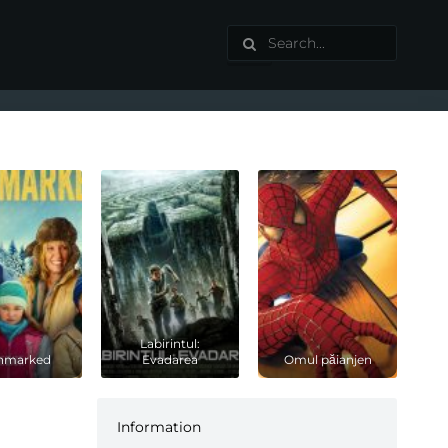
Labirintul:
thmarked
Evadarea
Omul păianjen
Information