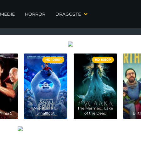
MEDIE
HORROR
DRAGOSTE
HD 1080P
HD 1080P
Aventurile lui
The Mermaid: Lake
Ninja 5
Smallfoot
of the Dead
Bir