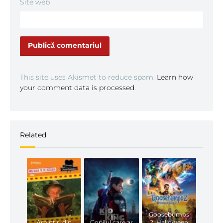
Site web
This site uses Akismet to reduce spam.
Learn how
your comment data is processed.
Related
Goosebumps
Amintiri din
Copilul care ar
2: Halloween