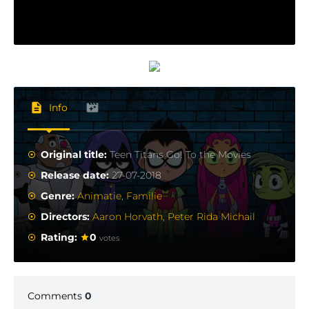
Info
Original title:
Teen Titans Go! To the Movies
Release date:
27-07-2018
Genre:
Animatie
,
Familie
Directors:
Aaron Horvath
,
Peter Rida Michail
Rating:
0
votes
Comments
0