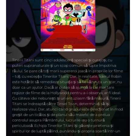
Tinerii Titani sunt cinci adolescenți speciali și curajoși, cu
puteri supranaturale și un scop comun: să lupte împotriva
răului. Se pare că toți marii supereroi joacă în propriile lor filme
– toți, cu excepția Tinerilor Titani. Dar, în realitate, liderul Robin
este hotărât să remedieze situația și să fie văzut ca un star, nu
doar ca un ajutor. Dacă ar putea să ajungă la cel mai tare
regizor de filme de la Hollywood pentru a-i observa, ar fi ideal.
Cu câteva idei nebunești și un entuziasm fără măsură, Tinerii
Titani se îndreaptă către Tinsel Town, determinați să își
realizeze visul. Dar, atunci când grupul este direcționat în mod
greșit de un ticălos și de planul său malefic de a prelua
controlul asupra Pământului, lucrurile iau o turnură
periculoasă. Echipa Tinerilor Titani își găsește prietenia și
spiritul lor de luptă pălind, punându-și propria soartă într-un