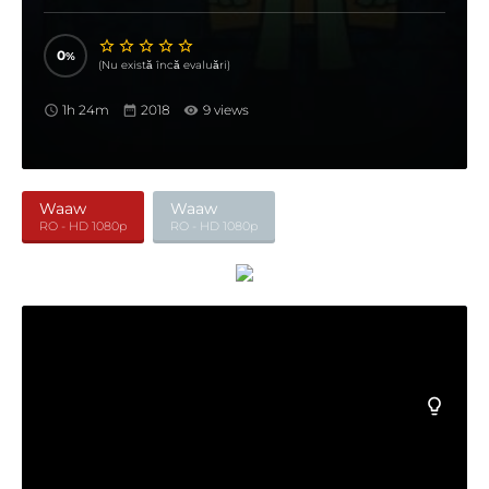
real pericol.
0
(Nu există încă evaluări)
1h 24m
2018
9 views
Waaw
Waaw
RO - HD 1080p
RO - HD 1080p