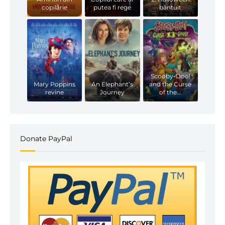
copilărie
putea fi rege
bântuit
Scooby-Doo!
Mary Poppins
An Elephant’s
and the Curse
revine
Journey
of the...
Donate PayPal