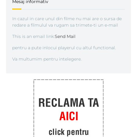
Mesaj informativ
In cazul in care unul din filme nu mai are o sursa de
redare a filmulul va rugam sa trimete-ti un e-mail
This is an email link:
Send Mail
pentru a pute inlocui playerul cu altul functional.
Va multumim pentru intelegere.