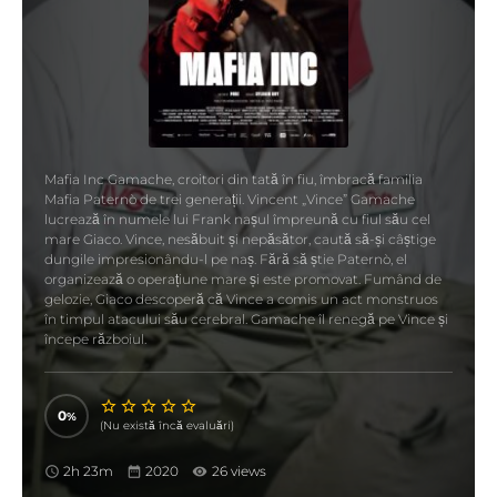
Mafia Inc Gamache, croitori din tată în fiu, îmbracă familia
Mafia Paternò de trei generații. Vincent „Vince” Gamache
lucrează în numele lui Frank nașul împreună cu fiul său cel
mare Giaco. Vince, nesăbuit și nepăsător, caută să-și câștige
dungile impresionându-l pe naș. Fără să știe Paternò, el
organizează o operațiune mare și este promovat. Fumând de
gelozie, Giaco descoperă că Vince a comis un act monstruos
în timpul atacului său cerebral. Gamache îl renegă pe Vince și
începe războiul.
0
(Nu există încă evaluări)
2h 23m
2020
26 views