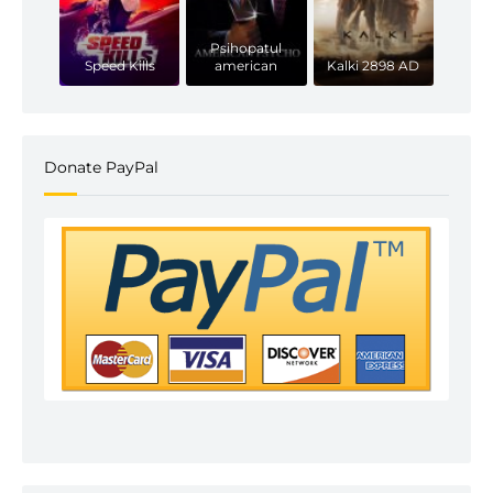
Psihopatul
Speed Kills
american
Kalki 2898 AD
Donate PayPal