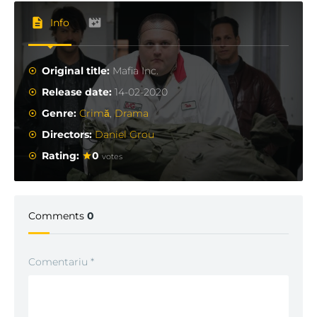
Info
Original title:
Mafia Inc.
Release date:
14-02-2020
Genre:
Crimă
,
Drama
Directors:
Daniel Grou
Rating:
0
votes
Comments
0
Comentariu
*