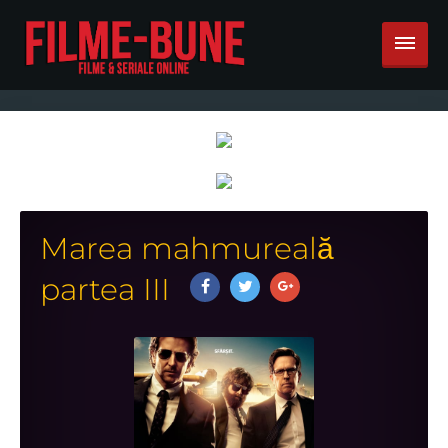
Marea mahmureală
partea III