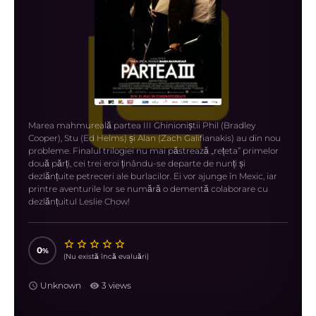
Marea mahmureală partea III Ghinioniștii Phil (Bradley
Cooper), Stu (Ed Helms) și Alan (Zach Galifianakis) au din nou
probleme. Finalul trilogiei nu mai păstrează „rețeta” primelor
două părți, cei trei eroi ținându-se departe de nunți și
dezlănțuite petreceri ale burlacilor. Ei vor ajunge în Mexic, iar
printre aventurile lor se numără o dementă colaborare cu
dezlănțuitul Leslie Chow!
0
(Nu există încă evaluări)
Unknown
3 views