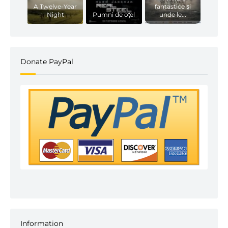
A Twelve-Year
fantastice şi
Night
Pumni de oțel
unde le...
Donate PayPal
Information