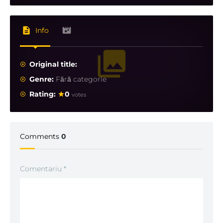
Info
Original title:
Genre:
Fără categorie
Rating:
0
votes
Comments
0
Comentariu
*