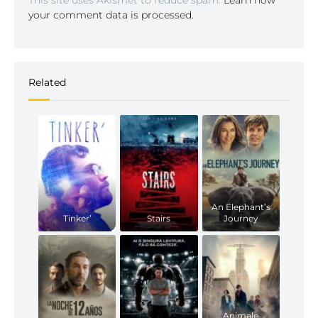
This site uses Akismet to reduce spam.
Learn how
your comment data is processed.
Related
An Elephant’s
Tinker’
Stairs
Journey
Animale