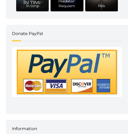
Predator:
În timp
Requiem
Hex
Donate PayPal
Information