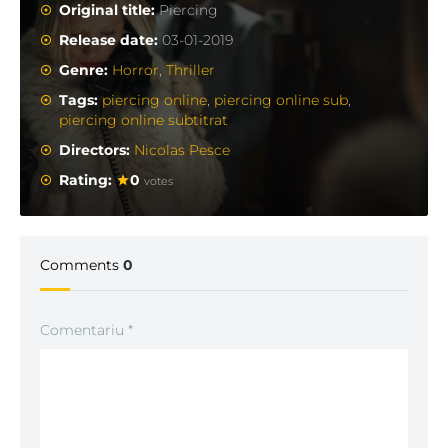
Original title:
Piercing
Release date:
03-01-2019
Genre:
Horror
,
Thriller
Tags:
piercing online
,
piercing online sub
,
piercing online subtitrat
Directors:
Nicolas Pesce
Rating:
0
votes
Comments
0
Comentariu
*