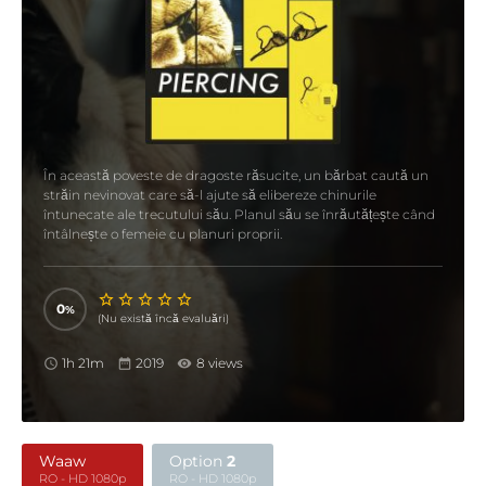
În această poveste de dragoste răsucite, un bărbat caută un
străin nevinovat care să-l ajute să elibereze chinurile
întunecate ale trecutului său. Planul său se înrăutățește când
întâlnește o femeie cu planuri proprii.
0
(Nu există încă evaluări)
1h 21m
2019
8 views
Waaw
Option
2
RO - HD 1080p
RO - HD 1080p