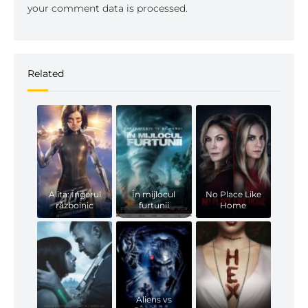
your comment data is processed.
Related
Alita: Îngerul
În mijlocul
No Place Like
războinic
furtunii
Home
Aliens vs