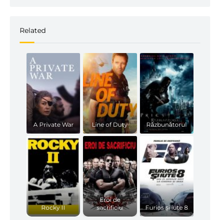
Related
A Private War
Line of Duty
Răzbunătorul
Eroi de
Rocky II
sacrificiu
Furios și iute 8