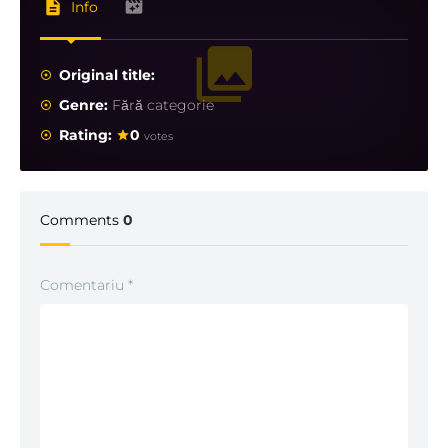
Info
Original title:
Genre:
Fără categorie
Rating:
0
votes
Comments
0
Comentariu
*