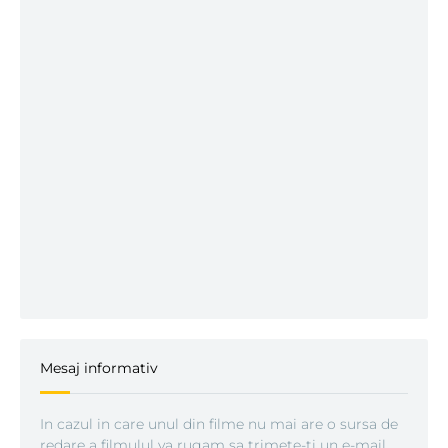
Mesaj informativ
In cazul in care unul din filme nu mai are o sursa de
redare a filmulul va rugam sa trimete-ti un e-mail