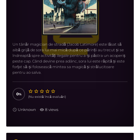
Un tânăr magician de stradă (Jacob Latimore) este lăsat să
aibă grijă de sora lui mai mică după ce părinții au trecut și se
îndreaptă spre activități ilegale pentru a-și păstra un acoperiș
peste cap. Când devine prea adânc, sora lui este răpită și este
forțat să-și folosească mintea sa magică și strălucitoare
pentru ao salva.
0
(Nu există încă evaluări)
Unknown
8 views