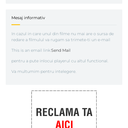
Mesaj informativ
In cazul in care unul din filme nu mai are o sursa de
redare a filmulul va rugam sa trimete-ti un e-mail
This is an email link:
Send Mail
pentru a pute inlocui playerul cu altul functional.
Va multumim pentru intelegere.