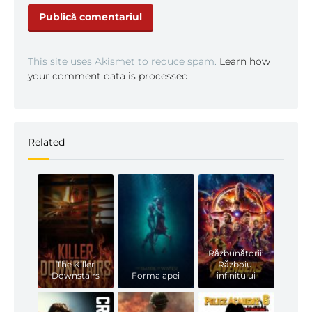
This site uses Akismet to reduce spam.
Learn how
your comment data is processed.
Related
Răzbunătorii:
The Killer
Războiul
Downstairs
Forma apei
infinitului