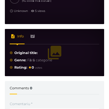
(Nu există încă evaluări)
cei doi în obiectivul capturării lui Jang, motiv pentru care o
echipă secretă de escroci condusă de Ji-sung și supervizată
Unknown
5 views
din umbră de procurorul Park pune la cale un plan de
proporții pentru a-l prinde în cursă de Jang.
Info
Original title:
Genre:
Fără categorie
Rating:
0
votes
Comments
0
Comentariu
*