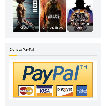
Academia de
poliție: Orașul
Creed II
Only the Brave
sub...
Donate PayPal