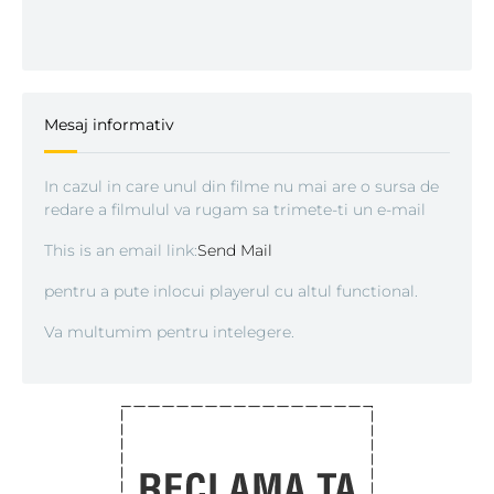
Mesaj informativ
In cazul in care unul din filme nu mai are o sursa de
redare a filmulul va rugam sa trimete-ti un e-mail
This is an email link:
Send Mail
pentru a pute inlocui playerul cu altul functional.
Va multumim pentru intelegere.