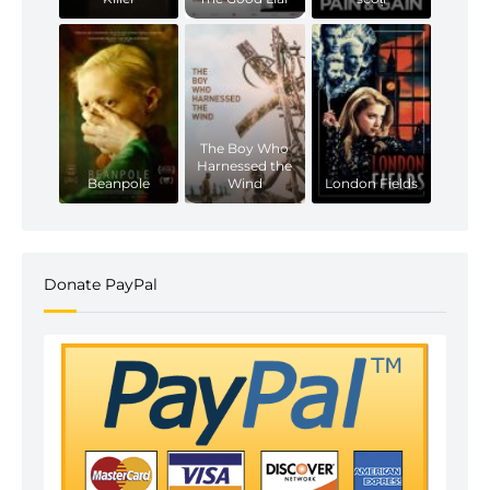
The Boy Who
Harnessed the
Beanpole
Wind
London Fields
Donate PayPal