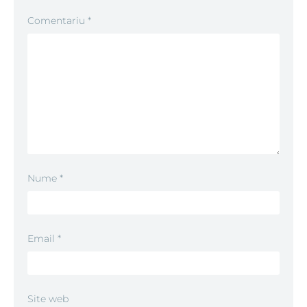
Comentariu
*
Nume
*
Email
*
Site web