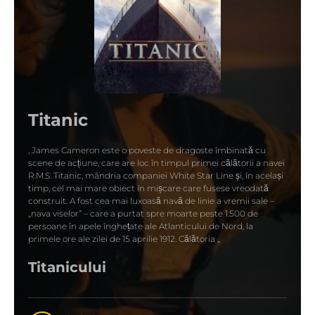
Titanic
, James Cameron este o poveste de dragoste îmbinată cu
scene de acțiune, care are loc în timpul primei călătorii a navei
R.M.S. Titanic, mândria companiei White Star Line și, în același
timp, cel mai mare obiect în mișcare care fusese vreodată
construit. A fost cea mai luxoasă navă de linie a vremii sale –
„nava viselor” – care a purtat spre moarte peste 1.500 de
persoane în apele înghețate ale Atlanticului de Nord, la
primele ore ale zilei de 15 aprilie 1912. Călătoria „
Titanicului
” începe în prezent, în locul unde este scufundată epava
acesteia, la două mile și jumătate sub nivelul oceanului. Un