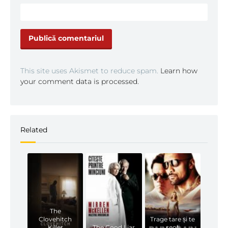
This site uses Akismet to reduce spam.
Learn how
your comment data is processed.
Related
The
Clovehitch
Trage tare și te
Killer
The Good Liar
scoți