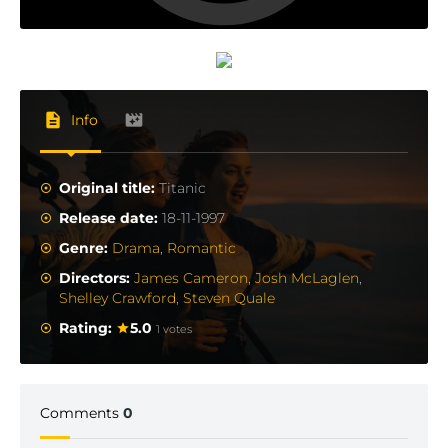
emigrantul italian Fabrizio De Rossi (Danny Nucci), cel mai
bun prieten al lui Jack, sărac dar hotărât și Spicer Lovejoy
(David Warner), valetul loial al lui Cal Hockley
Info
Original title:
Titanic
Release date:
18-11-1997
Genre:
Drama
,
Romantic
Directors:
James Cameron
,
Josh McLaglen
,
Shelley Crawford
,
Steven Quale
Rating:
5.0
1 votes
Comments
0