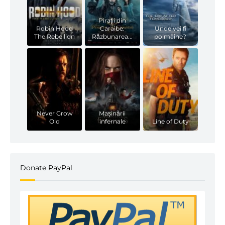
Pirații din
Robin Hood
Caraibe:
Unde vei fi
The Rebellion
Răzbunarea...
poimâine?
Never Grow
Mașinării
Old
infernale
Line of Duty
Donate PayPal