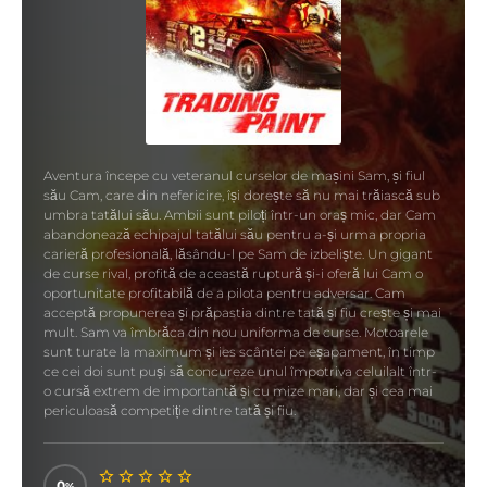
Aventura începe cu veteranul curselor de mașini Sam, și fiul
său Cam, care din nefericire, își dorește să nu mai trăiască sub
umbra tatălui său. Ambii sunt piloți într-un oraș mic, dar Cam
abandonează echipajul tatălui său pentru a-și urma propria
carieră profesională, lăsându-l pe Sam de izbeliște. Un gigant
de curse rival, profită de această ruptură și-i oferă lui Cam o
oportunitate profitabilă de a pilota pentru adversar. Cam
acceptă propunerea și prăpastia dintre tată și fiu crește și mai
mult. Sam va îmbrăca din nou uniforma de curse. Motoarele
sunt turate la maximum și ies scântei pe eșapament, în timp
ce cei doi sunt puși să concureze unul împotriva celuilalt într-
o cursă extrem de importantă și cu mize mari, dar și cea mai
periculoasă competiție dintre tată și fiu.
0