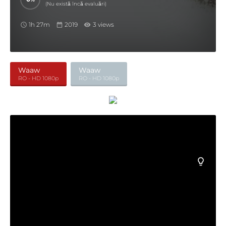
(Nu există încă evaluări)
1h 27m
2019
3 views
Waaw
Waaw
RO - HD 1080p
RO - HD 1080p