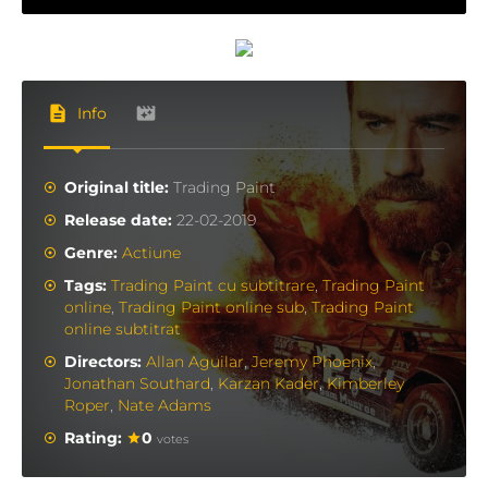
Info
Original title:
Trading Paint
Release date:
22-02-2019
Genre:
Actiune
Tags:
Trading Paint cu subtitrare
,
Trading Paint
online
,
Trading Paint online sub
,
Trading Paint
online subtitrat
Directors:
Allan Aguilar
,
Jeremy Phoenix
,
Jonathan Southard
,
Karzan Kader
,
Kimberley
Roper
,
Nate Adams
Rating:
0
votes