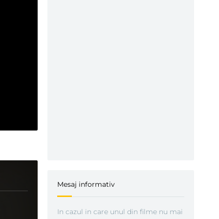
Mesaj informativ
In cazul in care unul din filme nu mai