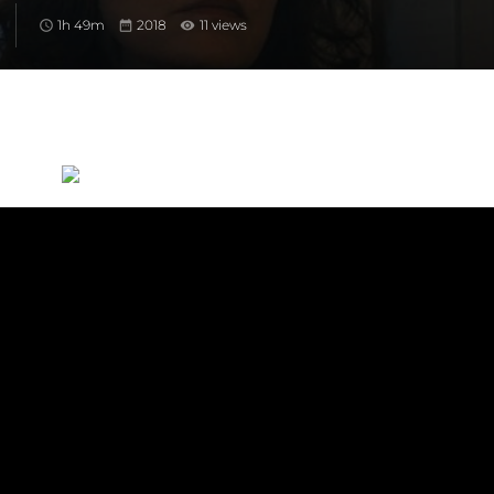
1h 49m
2018
11 views