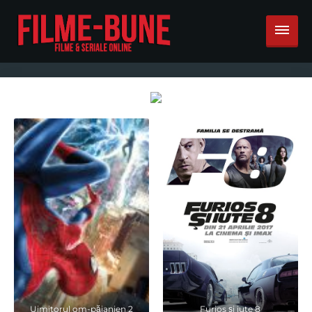
Uimitorul om-păianjen 2
Furios și iute 8