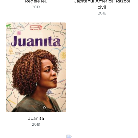
Regele leu
Căpitanul America: Război
civil
2019
2016
Juanita
2019