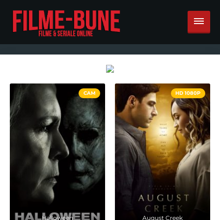
CAM
HD 1080P
Halloween
August Creek