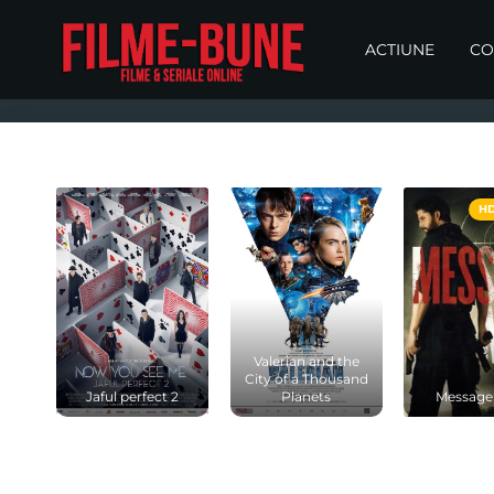
ACTIUNE
CO
HD
Valerian and the
City of a Thousand
Jaful perfect 2
Planets
Message