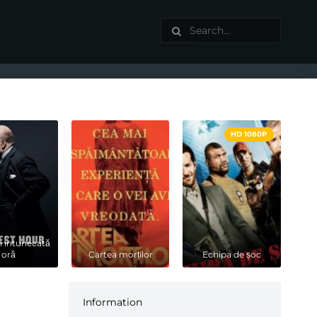
HD 1080P
 întunecată
oră
Cartea morților
Echipa de șoc
Information