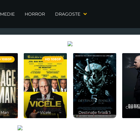
MEDIE
HORROR
DRAGOSTE
 1080P
HD 1080P
Cea mai
 Man
Vicele
Destinație finală 5