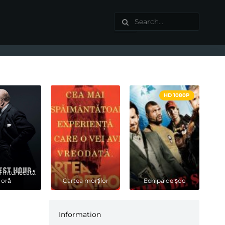
HD 1080P
 întunecată
oră
Cartea morților
Echipa de șoc
Information