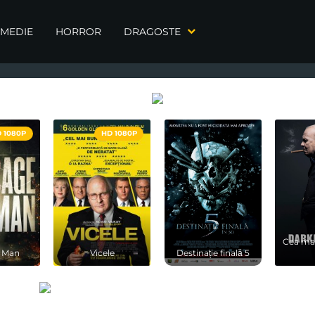
MEDIE
HORROR
DRAGOSTE
 1080P
HD 1080P
Cea mai
 Man
Vicele
Destinație finală 5