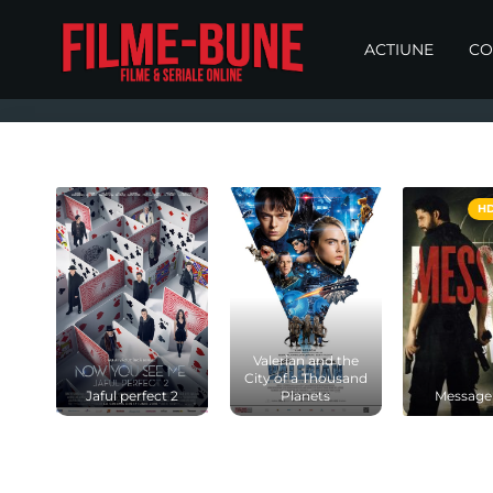
ACTIUNE
CO
HD
Valerian and the
City of a Thousand
Jaful perfect 2
Planets
Message