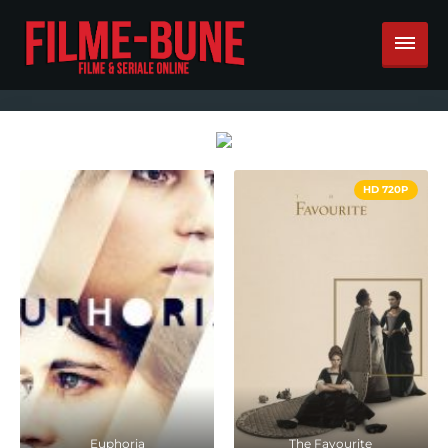
HD 720P
Euphoria
The Favourite