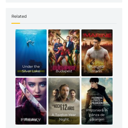
Related
Under the
Pușcașul
Silver Lake
Budapest
marin
Prizonieră în
A Twelve-Year
pânza de
Freaky
Night
păianjen