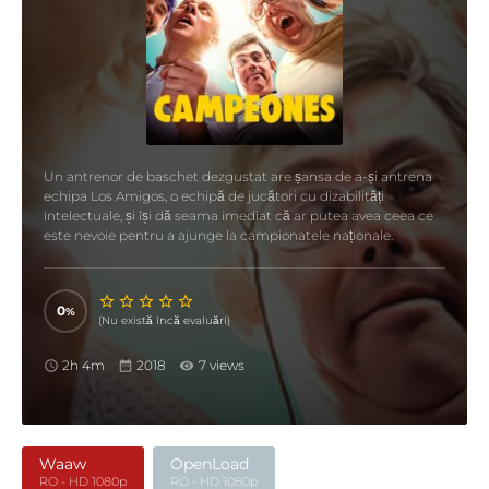
Un antrenor de baschet dezgustat are șansa de a-și antrena
echipa Los Amigos, o echipă de jucători cu dizabilități
intelectuale, și își dă seama imediat că ar putea avea ceea ce
este nevoie pentru a ajunge la campionatele naționale.
0
(Nu există încă evaluări)
2h 4m
2018
7 views
Waaw
OpenLoad
RO - HD 1080p
RO - HD 1080p