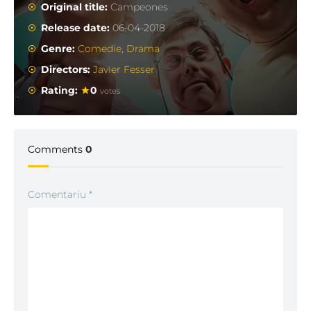
Original title:
Campeones
Release date:
06-04-2018
Genre:
Comedie
,
Drama
Directors:
Javier Fesser
Rating:
0
votes
Comments
0
Comentariu
*