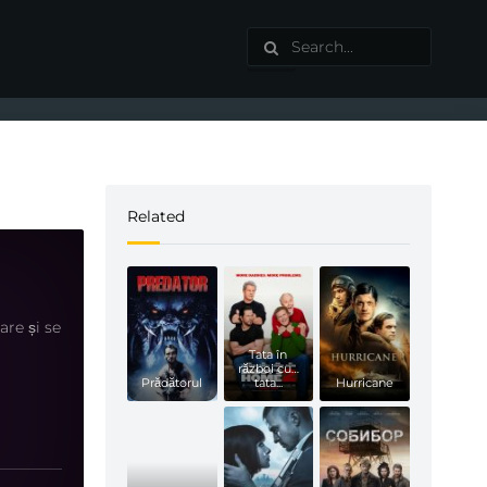
Related
re și se
Tata în
război cu…
Prădătorul
tata...
Hurricane