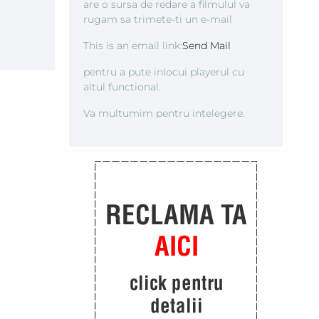
are o sursa de redare a filmulul va
rugam sa trimete-ti un e-mail
This is an email link:
Send Mail
pentru a pute inlocui playerul cu
altul functional.
Va multumim pentru intelegere.