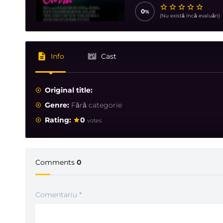
0
(Nu există încă evaluări)
Info
Cast
Original title:
Genre:
Fără categorie
Rating:
0
votes
Comments
0
Comentariu
*