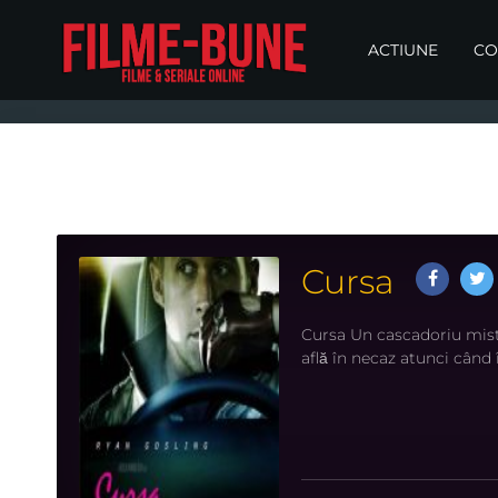
ACTIUNE
CO
Cursa
Cursa Un cascadoriu miste
află în necaz atunci când î