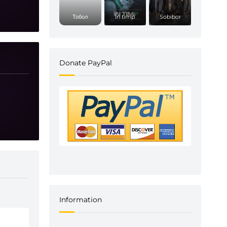
Тобол
În timp
Sobibor
Donate PayPal
Information