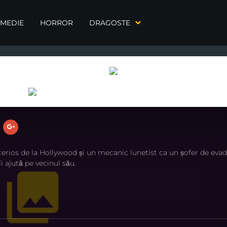
MEDIE
HORROR
DRAGOSTE
rios de la Hollywood și un mecanic lunetist ca un șofer de evada
i ajută pe vecinul său.