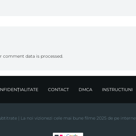
r comment data is processed.
ONFIDENȚIALITATE
CONTACT
DMCA
INSTRUCTIUNI
btitrate | La noi vizionezi cele mai bune filme 2025 de pe interne