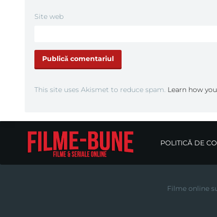
Site web
This site uses Akismet to reduce spam.
Learn how you
POLITICĂ DE C
Filme online su