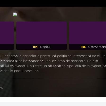
1x4
- Depoul
1x5
- Geamantanu
ii îl cheamă la cancelarie pentru că poliția se interesează de el. L
e cărămidă și se hotărăște să-i aducă ceva de mâncare. Polițiștii
tăl lui că evadatul nu este un răufăcător. Apoi află de la evadat c
adat în podul casei lor.
ws