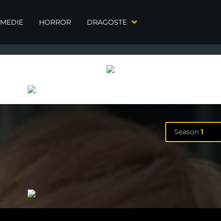
MEDIE
HORROR
DRAGOSTE
Season
1
Season
1
10 Episodes