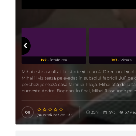
1x2
- Întâlnirea
1x3
- Vioara
Mihai este ascultat la istorie și ia un 4. Directorul școl
Mihai îl vizitează pe evadat în subsolul fabricii „lui” d
percheziționează casa familiei Pleșa. Mihai află de la ta
numește Andrei Bogdan. În final, Mihai îl ascunde pe ev
0
35m
1973
57 vie
(Nu există încă evaluări)