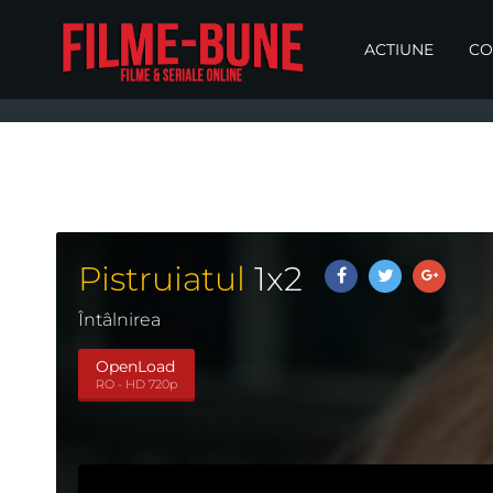
ACTIUNE
CO
Pistruiatul
1
x
2
Întâlnirea
OpenLoad
RO - HD 720p