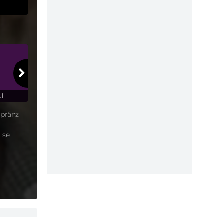
l
1x6
- Omul de legătură
1x7
- Fluturașii
a prânz
ă se