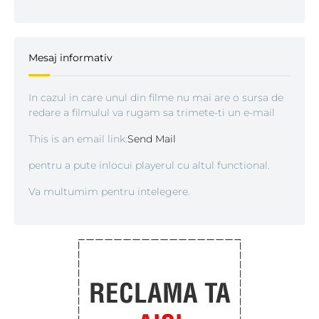
Mesaj informativ
In cazul in care unul din filme nu mai are o sursa de
redare a filmulul va rugam sa trimete-ti un e-mail
This is an email link:
Send Mail
pentru a pute inlocui playerul cu altul functional.
Va multumim pentru intelegere.