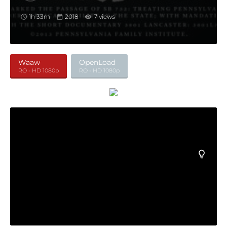
1h 33m
2018
7 views
Waaw
OpenLoad
RO - HD 1080p
RO - HD 1080p