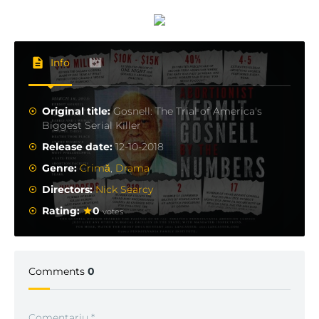
Info
Original title:
Gosnell: The Trial of America's
Biggest Serial Killer
Release date:
12-10-2018
Genre:
Crimă
,
Drama
Directors:
Nick Searcy
Rating:
0
votes
Comments
0
Comentariu
*