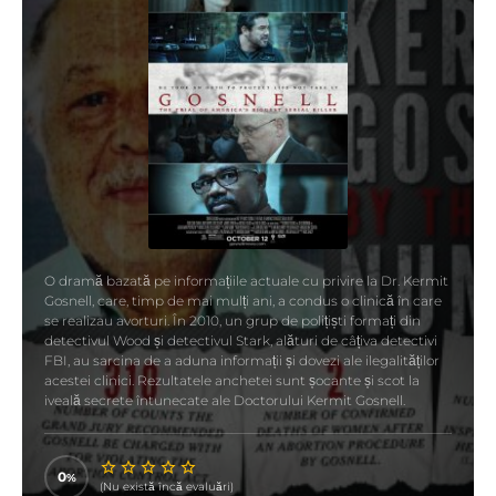
O dramă bazată pe informațiile actuale cu privire la Dr. Kermit
Gosnell, care, timp de mai mulți ani, a condus o clinică în care
se realizau avorturi. În 2010, un grup de polițiști formați din
detectivul Wood și detectivul Stark, alături de câțiva detectivi
FBI, au sarcina de a aduna informații și dovezi ale ilegalităților
acestei clinici. Rezultatele anchetei sunt șocante și scot la
iveală secrete întunecate ale Doctorului Kermit Gosnell.
0
(Nu există încă evaluări)