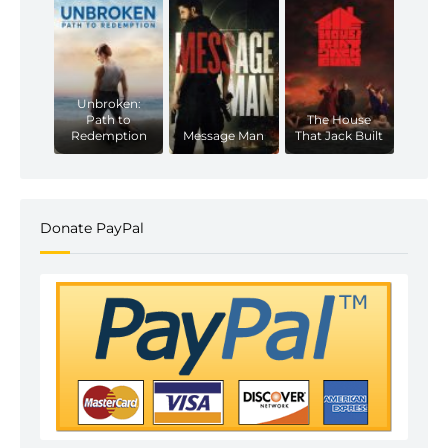
Unbroken:
Path to
The House
Redemption
Message Man
That Jack Built
Donate PayPal