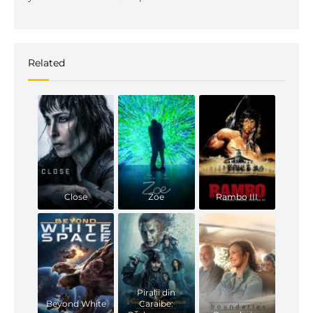
Related
Close
Zoe
Rambo III
Pirații din
Beyond White
Caraibe: