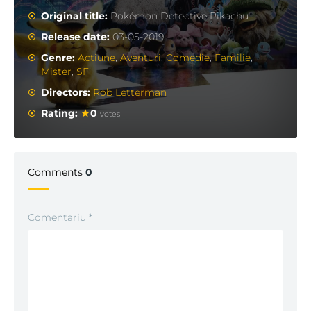
Original title:
Pokémon Detective Pikachu
Release date:
03-05-2019
Genre:
Actiune
,
Aventuri
,
Comedie
,
Familie
,
Mister
,
SF
Directors:
Rob Letterman
Rating:
0
votes
Comments
0
Comentariu
*