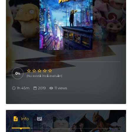
0
(Nu există încă evaluări)
1h 45m
2019
11 views
Info