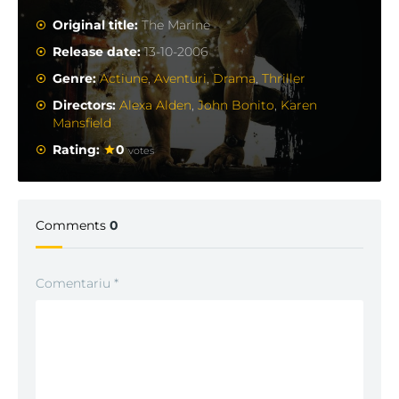
Original title:
The Marine
Release date:
13-10-2006
Genre:
Actiune
,
Aventuri
,
Drama
,
Thriller
Directors:
Alexa Alden
,
John Bonito
,
Karen
Mansfield
Rating:
0
votes
Comments
0
Comentariu
*