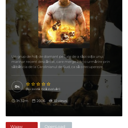
Un grup de hoți de diamant pe cale de a răpi soția unui
marinar recent descărcat, care merge într-o urmărire prin
sălbăticia de la Carolinianul de Sud, ca să o recupereze.
0
(Nu există încă evaluări)
1h 32m
2006
10 views
Waaw
OpenLoad