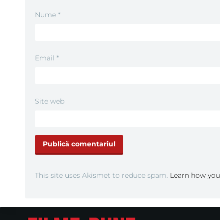
Nume
*
Email
*
Site web
This site uses Akismet to reduce spam.
Learn how you