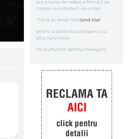
are o sursa de redare a filmulul va
rugam sa trimete-ti un e-mail
This is an email link:
Send Mail
pentru a pute inlocui playerul cu
altul functional.
Va multumim pentru intelegere.