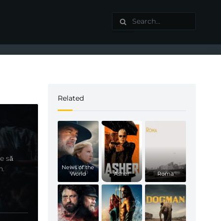
Related
ce să
News of the
n.
World
Asher
Roma