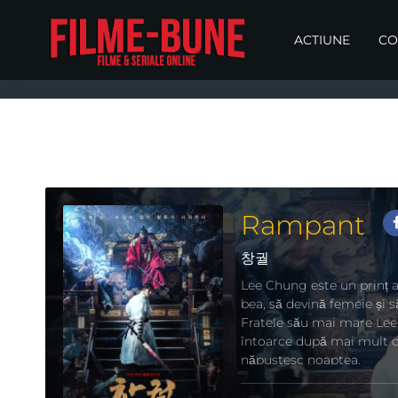
ACTIUNE
CO
Rampant
창궐
Lee Chung este un prinț al
bea, să devină femeie și 
Fratele său mai mare Lee Y
întoarce după mai mult de
năpustesc noaptea.