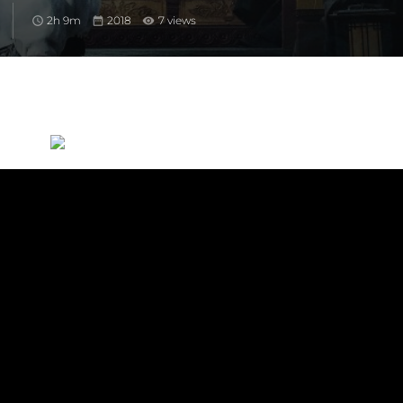
2h 9m
2018
7 views