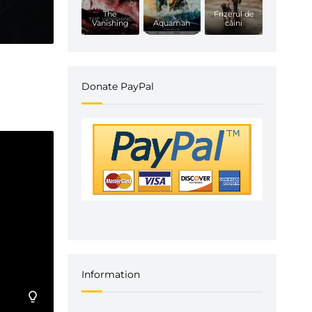
The
Frizerul de
Vanishing
Aquaman
câini
Donate PayPal
Information