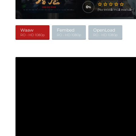
0
(Nu există încă evaluări)
Waaw
Fembed
OpenLoad
RO - HD 1080p
RO - HD 1080p
RO - HD 1080p