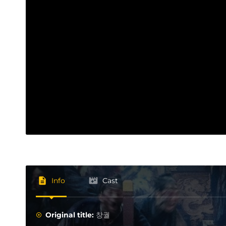
Info
Cast
Original title:
창궐