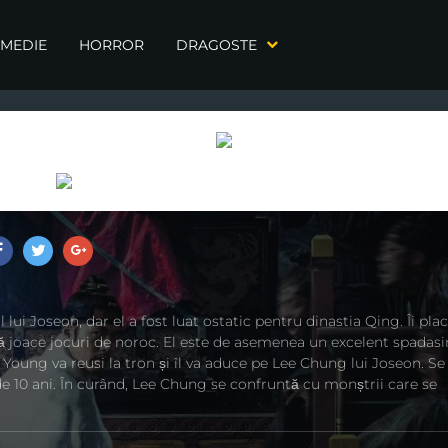
MEDIE
HORROR
DRAGOSTE
 lui Joseon, dar el a fost luat ostatic pentru dinastia Qing. Îi pla
să joace jocuri de noroc. El este de asemenea un excelent spadasi
oung va reusi la tron ​​și îl va aduce pe Lee Chung lui Joseon. Se
 10 ani. În curând, Lee Chung se confruntă cu monștrii care se