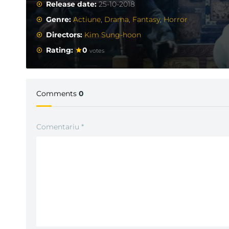
Release date:
25-10-2018
Genre:
Actiune
,
Drama
,
Fantasy
,
Horror
Directors:
Kim Sung-hoon
Rating:
0
votes
Comments
0
Comentariu
*