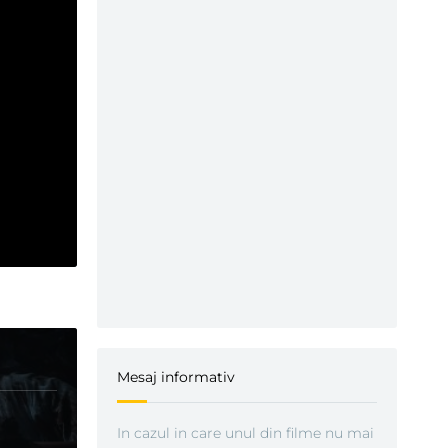
Mesaj informativ
In cazul in care unul din filme nu mai