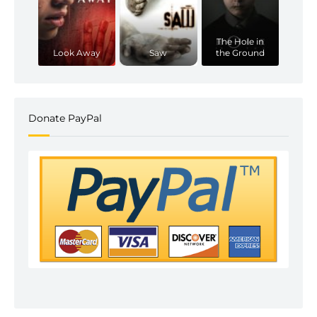
The Hole in
Look Away
Saw
the Ground
Donate PayPal