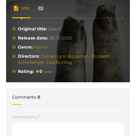
Info
Original title:
Saw II
Release date:
28-10-2005
Genre:
Horror
Directors:
Darren Lynn Bousman
,
Elizabeth
Scherberger
,
Lisa Burling
Rating:
0
votes
Comments
0
Comentariu
*