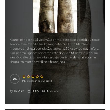
Atunci când o nouă victimă a crimei este descoperită cu toate
semnele de mână a lui Jigsaw, detectivul Eric Matthews
începe o anchetă completă și apreciază Jigsaw cu puțin efort.
Dar pentru Jigsaw, printarea este doar o altă parte a planului
său. Opt alte victime se luptă deja pentru viața lor și acum e
timpul ca Matthews să se alăture jocului …
0
(Nu există încă evaluări)
1h 29m
2005
10 views